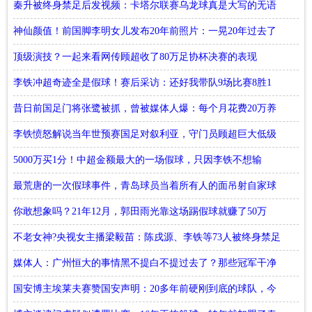
衣室~
秦升被终身禁足后发视频：卡塔尔联赛乌龙球真是大写的无语
神仙颜值！前国脚李明女儿发布20年前照片：一晃20年过去了
顶级演技？一起来看网传顾超收了80万足协杯决赛的表现
李铁冲超奇迹全是假球！赛后采访：还好我带队9场比赛8胜1
平！
昔日前国足门将张鹭被抓，曾被媒体人爆：每个月花费20万养
小三
李铁愤怒解说当年世预赛国足对叙利亚，守门员顾超巨大低级
失误
5000万买1分！中超金额最大的一场假球，只因李铁不想输
最荒唐的一次假球事件，青岛球员当着所有人的面吊射自家球
门
你敢想象吗？21年12月，郭田雨光靠这场踢假球就赚了50万
不老女神?央视女主播梁毅苗：陈戌源、李铁等73人被终身禁足
媒体人：广州恒大的事情黑不提白不提过去了？那些冠军干净
吗？
国安博主埃莱夫赛赞国安声明：20多年前硬刚到底的球队，今