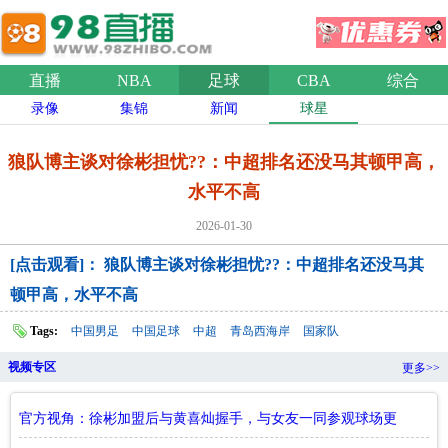
直播
NBA
足球
CBA
综合
录像
集锦
新闻
球星
狼队博主谈对徐彬担忧??：中超排名还没马其顿甲高，
水平不高
2026-01-30
[点击观看]： 狼队博主谈对徐彬担忧??：中超排名还没马其
顿甲高，水平不高
Tags:
中国男足
中国足球
中超
青岛西海岸
国家队
视频专区
更多>>
官方视角：徐彬加盟后与黄喜灿握手，与女友一同参观球场更