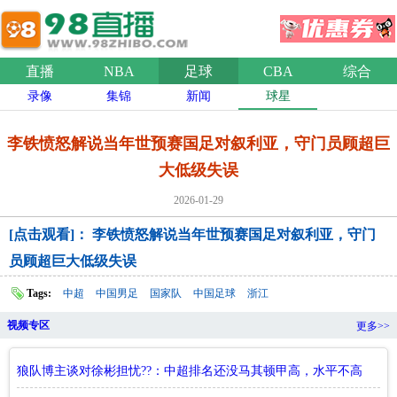
直播
NBA
足球
CBA
综合
录像
集锦
新闻
球星
李铁愤怒解说当年世预赛国足对叙利亚，守门员顾超巨
大低级失误
2026-01-29
[点击观看]： 李铁愤怒解说当年世预赛国足对叙利亚，守门
员顾超巨大低级失误
Tags:
中超
中国男足
国家队
中国足球
浙江
视频专区
更多>>
狼队博主谈对徐彬担忧??：中超排名还没马其顿甲高，水平不高