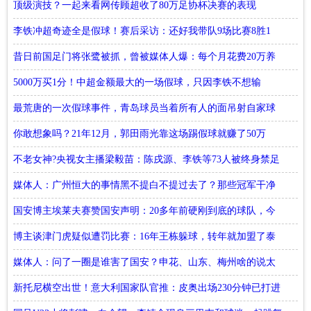
顶级演技？一起来看网传顾超收了80万足协杯决赛的表现
李铁冲超奇迹全是假球！赛后采访：还好我带队9场比赛8胜1
平！
昔日前国足门将张鹭被抓，曾被媒体人爆：每个月花费20万养
小三
5000万买1分！中超金额最大的一场假球，只因李铁不想输
最荒唐的一次假球事件，青岛球员当着所有人的面吊射自家球
门
你敢想象吗？21年12月，郭田雨光靠这场踢假球就赚了50万
不老女神?央视女主播梁毅苗：陈戌源、李铁等73人被终身禁足
媒体人：广州恒大的事情黑不提白不提过去了？那些冠军干净
吗？
国安博主埃莱夫赛赞国安声明：20多年前硬刚到底的球队，今
日依旧
博主谈津门虎疑似遭罚比赛：16年王栋躲球，转年就加盟了泰
达
媒体人：问了一圈是谁害了国安？申花、山东、梅州啥的说太
多了
新托尼横空出世！意大利国家队官推：皮奥出场230分钟已打进