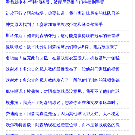
他了呢
看着就疼本·怀特想绕后，被库尼亚推向门柱撞到手臂
进攻不行？阿尔特塔：你要知道，我们离进球最多的球队只差
三个球
冲突原因找到了！赛后加布里埃尔拒绝和马奎尔握手
斯科尔斯：如果阿森纳夺冠，这可能是赢得联赛冠军的最差球
队
曼联球迷：扳平比分后阿森纳球员们嘲讽B费，随后报应来了
名场面！皮克此前回忆：在曼联更衣室没关手机被基恩一顿猛
训！
这射术！多尔古的私人教练最近发布了一段他射门训练的视频
集锦
这射术！多尔古的私人教练发布了一段他射门训练的视频集锦
疯狂嘲讽！埃弗拉：对阿森纳球员没意见，我受不了他们的球
迷
埃弗拉：我受不了阿森纳球迷，想象你正在和女友滚床单时，
有人抓住了你的命根子
费迪南德：阿森纳真是走运，因为其他球队都太烂、太不稳定
了
沃尔科特曾谈：阿森纳现在迷恋定位球，而不是赖以成名的流