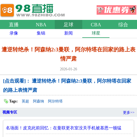
直播
NBA
足球
CBA
综合
录像
集锦
新闻
球星
遭逆转绝杀！阿森纳2:3曼联，阿尔特塔在回家的路上表
情严肃
2026-01-26
[点击观看]： 遭逆转绝杀！阿森纳2:3曼联，阿尔特塔在回家
的路上表情严肃
Tags:
英超
阿森纳
阿尔特塔
视频专区
更多>>
名场面！皮克此前回忆：在曼联更衣室没关手机被基恩一顿猛