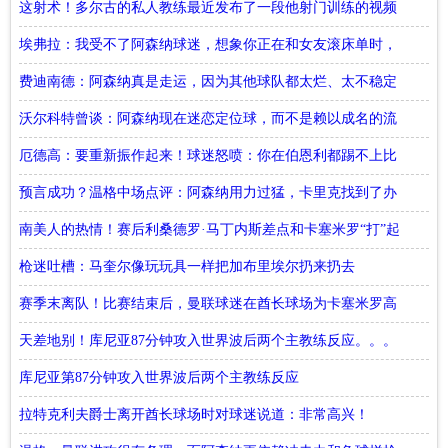
训！
这射术！多尔古的私人教练最近发布了一段他射门训练的视频
集锦
埃弗拉：我受不了阿森纳球迷，想象你正在和女友滚床单时，
有人抓住了你的命根子
费迪南德：阿森纳真是走运，因为其他球队都太烂、太不稳定
了
沃尔科特曾谈：阿森纳现在迷恋定位球，而不是赖以成名的流
畅足球
厄德高：要重新振作起来！球迷怒喷：你在伯恩利都踢不上比
赛
预言成功？温格中场点评：阿森纳用力过猛，卡里克找到了办
法！
南美人的热情！赛后利桑德罗·马丁内斯差点和卡塞米罗“打”起
来
枪迷吐槽：马奎尔像玩玩具一样把加布里埃尔扔来扔去
赛季末离队！比赛结束后，曼联球迷在酋长球场为卡塞米罗高
唱赞歌
天差地别！库尼亚87分钟攻入世界波后两个主教练反应。。。
库尼亚第87分钟攻入世界波后两个主教练反应
拉特克利夫爵士离开酋长球场时对球迷说道：非常高兴！