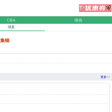
CBA
综合
球星
频集锦
更多>>