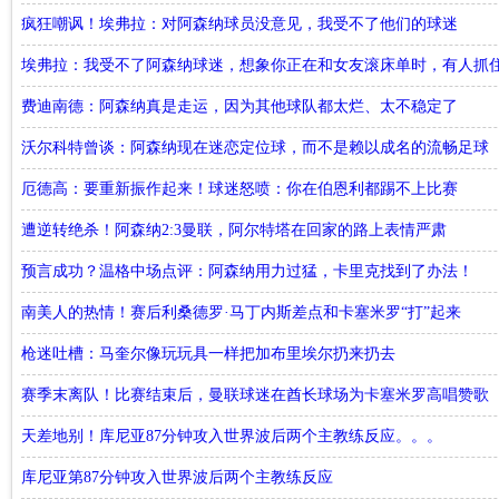
疯狂嘲讽！埃弗拉：对阿森纳球员没意见，我受不了他们的球迷
埃弗拉：我受不了阿森纳球迷，想象你正在和女友滚床单时，有人抓
费迪南德：阿森纳真是走运，因为其他球队都太烂、太不稳定了
沃尔科特曾谈：阿森纳现在迷恋定位球，而不是赖以成名的流畅足球
厄德高：要重新振作起来！球迷怒喷：你在伯恩利都踢不上比赛
遭逆转绝杀！阿森纳2:3曼联，阿尔特塔在回家的路上表情严肃
预言成功？温格中场点评：阿森纳用力过猛，卡里克找到了办法！
南美人的热情！赛后利桑德罗·马丁内斯差点和卡塞米罗“打”起来
枪迷吐槽：马奎尔像玩玩具一样把加布里埃尔扔来扔去
赛季末离队！比赛结束后，曼联球迷在酋长球场为卡塞米罗高唱赞歌
天差地别！库尼亚87分钟攻入世界波后两个主教练反应。。。
库尼亚第87分钟攻入世界波后两个主教练反应