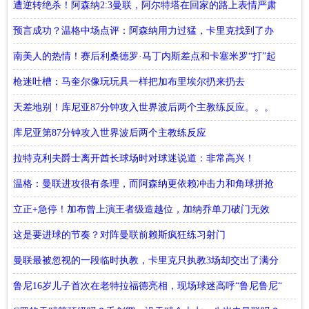
畅足球
遭逆转绝杀！阿森纳2:3曼联，阿尔特塔在回家的路上表情严肃
预言成功？温格中场点评：阿森纳用力过猛，卡里克找到了办
法！
南美人的热情！赛后利桑德罗·马丁内斯差点和卡塞米罗“打”起
来
枪迷吐槽：马奎尔像玩玩具一样把加布里埃尔扔来扔去
天差地别！库尼亚87分钟攻入世界波后两个主教练反应。。。
库尼亚第87分钟攻入世界波后两个主教练反应
拉特克利夫爵士离开酋长球场时对球迷说道：非常高兴！
温格：曼联进攻很有条理，而阿森纳更依赖冲击力和角球拼抢
立正+急停！加布曾上演王者级造越位，加纳乔单刀破门无效
这是要进球的节奏？对阵曼联前赖斯疯狂练习射门
曼联最被忽视的一段临时执教，卡里克只执教3场却交出了满分
答卷
鲁尼16岁儿子首次在老特拉福德亮相，现场球迷高呼“鲁尼鲁尼“