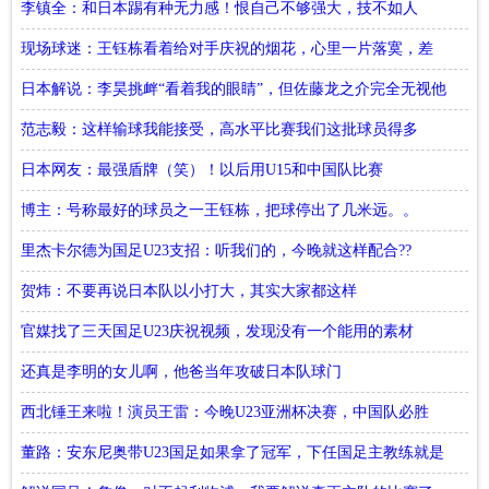
意
李镇全：和日本踢有种无力感！恨自己不够强大，技不如人
现场球迷：王钰栋看着给对手庆祝的烟花，心里一片落寞，差
点落泪
日本解说：李昊挑衅“看着我的眼睛”，但佐藤龙之介完全无视他
范志毅：这样输球我能接受，高水平比赛我们这批球员得多
踢！
日本网友：最强盾牌（笑）！以后用U15和中国队比赛
博主：号称最好的球员之一王钰栋，把球停出了几米远。。
里杰卡尔德为国足U23支招：听我们的，今晚就这样配合??
贺炜：不要再说日本队以小打大，其实大家都这样
官媒找了三天国足U23庆祝视频，发现没有一个能用的素材
还真是李明的女儿啊，他爸当年攻破日本队球门
西北锤王来啦！演员王雷：今晚U23亚洲杯决赛，中国队必胜
董路：安东尼奥带U23国足如果拿了冠军，下任国足主教练就是