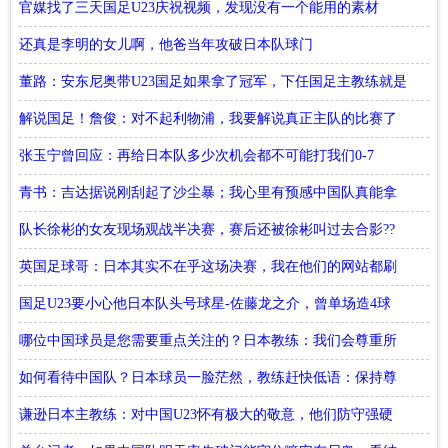
官媒找了三天国足U23庆祝视频，发现没有一个能用的素材
还真是李明的女儿啊，他爸当年攻破日本队球门
董路：安东尼奥带U23国足如果拿了冠军，下任国足主教练就是
他
解说国足！詹俊：对不起利物浦，我要解说真正主队的比赛了
张玉宁曾回应：再给日本队多少次机会都不可能打我们0-7
青书：吉达据说刚刮起了沙尘暴；我心里有预感中国队真能拿
下
队长徐彬的女友现场观战半决赛，赛后还被徐彬叫过去合影??
英国足球哥：日本其实不在乎这场决赛，我在他们的网站都刷
不到
国足U23要小心他日本队头号球星-佐藤龙之介，曾单场造4球
哪位中国球员是您需要重点关注的？日本教练：我们会尊重所
有的球员
如何看待中国队？日本球员一脸茫然，教练赶快低语：保持尊
重
谦逊日本主教练：对中国U23怀有极大的敬意，他们防守强硬