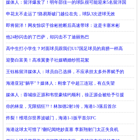
媒体人：留洋爆发了！明年邵佳一的球队很可能迎来5名留洋国
脚
申花太不走运了?路易斯破门越位在先，球队3次进球无效
即将留洋！网友惊叹于徐彬抢断后高速带球：这是卡塞米彬
吗？
他24秒闪击的了巴萨，却闪击不了迪丽热巴
高中生打小学生？对面球员跟我们U17国足球员的肩膀一样高
迎娶白富美！高准翼妻子社媒晒婚纱照花絮
王钰栋留洋媒体人：球员自己选择，不应承担太多外界赋予的
意义
海港亚冠“躺平”？媒体人：刚拿了中超三连冠，有点失望
媒体人：蓉城徐正源和韦世豪续约顺利，徐正源会被给予引援
话语权
你的林皇，无限猖狂??！林加德2射1传，海港1-3落后首尔
炸裂！维塔尔世界波破门，海港1-1扳平首尔FC
海港这球太可惜了?蒯纪闻绝妙直塞 李新翔射门太正失良机