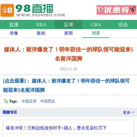
直播
NBA
足球
CBA
综合
录像
集锦
新闻
球星
媒体人：留洋爆发了！明年邵佳一的球队很可能迎来5
名留洋国脚
2025-11-26
[点击观看]： 媒体人：留洋爆发了！明年邵佳一的球队很可
能迎来5名留洋国脚
Tags:
中国足球
中国男足
视频专区
更多>>
爆发冲突！王刚边线放倒对手+踢人，曹永竞染红罚下