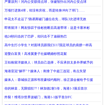
严重误判！河内公安获得点球，张健智扑出河内公安点球
万项打进第4球，却没有庆祝，而是转身冲向了球门……
申花太不走运了?路易斯破门越位在先，球队3次进球无效
即将留洋！网友惊叹于徐彬抢断后高速带球：这是卡塞米彬
吗？
他24秒闪击的了巴萨，却闪击不了迪丽热巴
高中生打小学生？对面球员跟我们U17国足球员的肩膀一样高
迎娶白富美！高准翼妻子社媒晒婚纱照花絮
王钰栋留洋媒体人：球员自己选择，不应承担太多外界赋予的
意义
海港亚冠“躺平”？媒体人：刚拿了中超三连冠，有点失望
媒体人：蓉城徐正源和韦世豪续约顺利，徐正源会被给予引援
话语权
你的林皇，无限猖狂??！林加德2射1传，海港1-3落后首尔
炸裂！维塔尔世界波破门，海港1-1扳平首尔FC