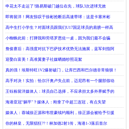
申花太不走运了?路易斯破门越位在先，球队3次进球无效
即将留洋！网友惊叹于徐彬抢断后高速带球：这是卡塞米彬
吗？
高中生打小学生？对面球员跟我们U17国足球员的肩膀一样高
小蜘蛛此前：打牌我和劳塔罗恩佐一桌，因为我们最不会骗
人！
詹俊赛后：高强度对抗下巴萨技术优势无法施展，蓝军剑指阿
森纳！
迎娶白富美！高准翼妻子社媒晒婚纱照花絮
真的强！埃斯特旺1V2爆射破门，让库巴西和巴尔德非常狼狈！
高手对决！实拍：恰尔汗奥卢失点前，迈尼昂有一个腿部假动
作
王钰栋留洋媒体人：球员自己选择，不应承担太多外界赋予的
意义
海港亚冠“躺平”？媒体人：刚拿了中超三连冠，有点失望
媒体人：蓉城徐正源和韦世豪续约顺利，徐正源会被给予引援
话语权
你的林皇，无限猖狂??！林加德2射1传，海港1-3落后首尔