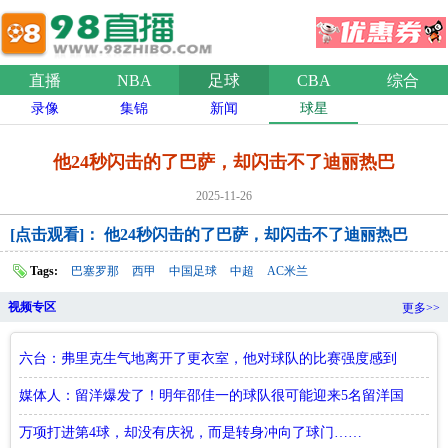
直播
NBA
足球
CBA
综合
录像
集锦
新闻
球星
他24秒闪击的了巴萨，却闪击不了迪丽热巴
2025-11-26
[点击观看]： 他24秒闪击的了巴萨，却闪击不了迪丽热巴
Tags:
巴塞罗那
西甲
中国足球
中超
AC米兰
视频专区
更多>>
六台：弗里克生气地离开了更衣室，他对球队的比赛强度感到
愤怒
媒体人：留洋爆发了！明年邵佳一的球队很可能迎来5名留洋国
脚
万项打进第4球，却没有庆祝，而是转身冲向了球门……