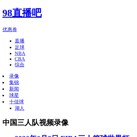
98直播吧
优惠券
直播
足球
NBA
CBA
综合
录像
集锦
新闻
球星
十佳球
湖人
中国三人队视频录像