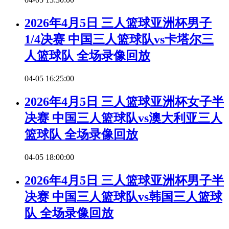
2026年4月5日 三人篮球亚洲杯男子
1/4决赛 中国三人篮球队vs卡塔尔三
人篮球队 全场录像回放
04-05 16:25:00
2026年4月5日 三人篮球亚洲杯女子半
决赛 中国三人篮球队vs澳大利亚三人
篮球队 全场录像回放
04-05 18:00:00
2026年4月5日 三人篮球亚洲杯男子半
决赛 中国三人篮球队vs韩国三人篮球
队 全场录像回放