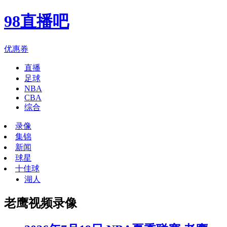
98直播吧
优惠券
直播
足球
NBA
CBA
综合
录像
集锦
新闻
球星
十佳球
湖人
老鹰视频录像