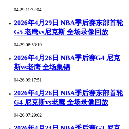
04-29 11:32:04
2026年4月29日 NBA季后赛东部首轮
G5 老鹰vs尼克斯 全场录像回放
04-29 08:53:19
2026年4月26日 NBA季后赛G4 尼克
斯vs老鹰 全场集锦
04-26 09:17:51
2026年4月26日 NBA季后赛东部首轮
G4 尼克斯vs老鹰 全场录像回放
04-26 07:29:02
2026年4月24日 NBA季后赛G3 尼克