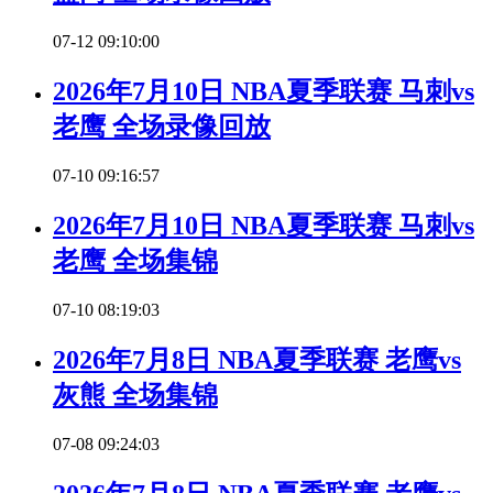
07-12 09:10:00
2026年7月10日 NBA夏季联赛 马刺vs
老鹰 全场录像回放
07-10 09:16:57
2026年7月10日 NBA夏季联赛 马刺vs
老鹰 全场集锦
07-10 08:19:03
2026年7月8日 NBA夏季联赛 老鹰vs
灰熊 全场集锦
07-08 09:24:03