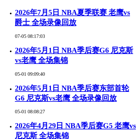
2026年7月5日 NBA夏季联赛 老鹰vs
爵士 全场录像回放
07-05 08:17:03
2026年5月1日 NBA季后赛G6 尼克斯
vs老鹰 全场集锦
05-01 09:09:40
2026年5月1日 NBA季后赛东部首轮
G6 尼克斯vs老鹰 全场录像回放
05-01 08:08:27
2026年4月29日 NBA季后赛G5 老鹰vs
尼克斯 全场集锦