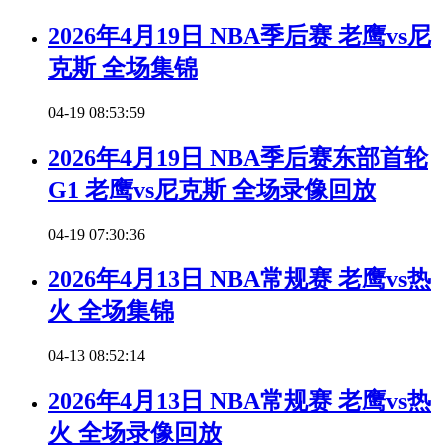
2026年4月19日 NBA季后赛 老鹰vs尼
克斯 全场集锦
04-19 08:53:59
2026年4月19日 NBA季后赛东部首轮
G1 老鹰vs尼克斯 全场录像回放
04-19 07:30:36
2026年4月13日 NBA常规赛 老鹰vs热
火 全场集锦
04-13 08:52:14
2026年4月13日 NBA常规赛 老鹰vs热
火 全场录像回放