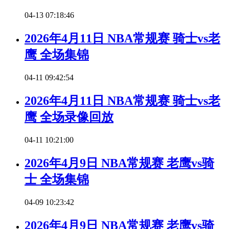
04-13 07:18:46
2026年4月11日 NBA常规赛 骑士vs老
鹰 全场集锦
04-11 09:42:54
2026年4月11日 NBA常规赛 骑士vs老
鹰 全场录像回放
04-11 10:21:00
2026年4月9日 NBA常规赛 老鹰vs骑
士 全场集锦
04-09 10:23:42
2026年4月9日 NBA常规赛 老鹰vs骑