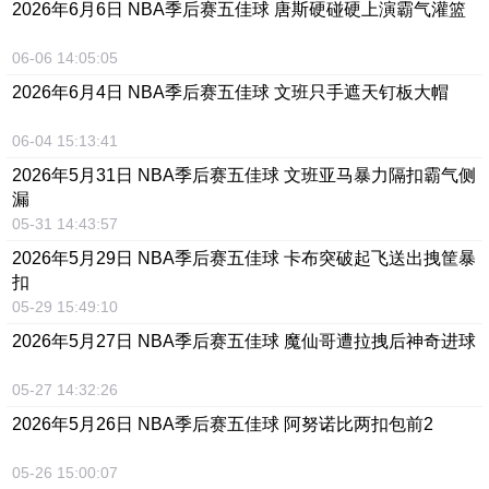
2026年6月6日 NBA季后赛五佳球 唐斯硬碰硬上演霸气灌篮
06-06 14:05:05
2026年6月4日 NBA季后赛五佳球 文班只手遮天钉板大帽
06-04 15:13:41
2026年5月31日 NBA季后赛五佳球 文班亚马暴力隔扣霸气侧
漏
05-31 14:43:57
2026年5月29日 NBA季后赛五佳球 卡布突破起飞送出拽筐暴
扣
05-29 15:49:10
2026年5月27日 NBA季后赛五佳球 魔仙哥遭拉拽后神奇进球
05-27 14:32:26
2026年5月26日 NBA季后赛五佳球 阿努诺比两扣包前2
05-26 15:00:07