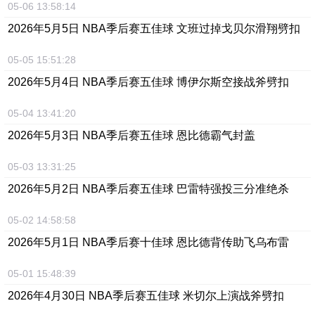
05-06 13:58:14
2026年5月5日 NBA季后赛五佳球 文班过掉戈贝尔滑翔劈扣
05-05 15:51:28
2026年5月4日 NBA季后赛五佳球 博伊尔斯空接战斧劈扣
05-04 13:41:20
2026年5月3日 NBA季后赛五佳球 恩比德霸气封盖
05-03 13:31:25
2026年5月2日 NBA季后赛五佳球 巴雷特强投三分准绝杀
05-02 14:58:58
2026年5月1日 NBA季后赛十佳球 恩比德背传助飞乌布雷
05-01 15:48:39
2026年4月30日 NBA季后赛五佳球 米切尔上演战斧劈扣