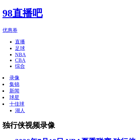
98直播吧
优惠券
直播
足球
NBA
CBA
综合
录像
集锦
新闻
球星
十佳球
湖人
独行侠视频录像