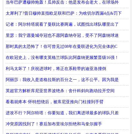
数
当年巴萨遭穆帅炮轰！瓜帅反击：他是发布会老大，在球场外
他赢了一整年
太犀利了?昔日穆帅直指欧足联和巴萨：为啥切尔西漏4点&罚下
莫塔&范佩西
记者：阿尔特塔观看了曼联比赛两遍，试图找出球队哪里出了
问题
里瑟：我宁愿曼城夺冠也不愿阿森纳夺冠，受不了阿森纳球迷
那时真的太恐怖了！你可曾见过08年在曼联进化为完全体的C
罗？
在欧冠史上，没有哪支英格兰球队比阿森纳更频繁晋级16强！
切尔西官方：请更新
利马太坏了！庆祝进球时，将正在系鞋带的迪亚洛撞倒
阿丽莎：我收入是道格拉斯的百分之一，这不公平。因为我是
个女人
英超官方解析库尼亚世界波绝杀：舍什科斜向跑动拉开空间
看着就疼本·怀特想绕后，被库尼亚推向门柱撞到手臂
进攻不行？阿尔特塔：你要知道，我们离进球最多的球队只差
三个球
冲突原因找到了！赛后加布里埃尔拒绝和马奎尔握手