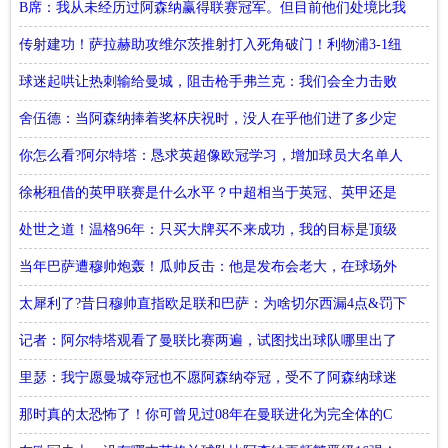
B席：我从未经历过阿森纳赢得联赛冠军。但目前他们处境比我
们好
传射建功！萨拉赫助攻维尔茨推射打入死角破门！利物浦3-1纽
卡！
球迷起哄让热刺输给曼城，阻击枪手弗兰克：我们会全力击败
曼城
舍伍德：当阿森纳捧着奖杯庆祝时，没人在乎他们进了多少定
位球
你怎么看?阿尔特塔：恳求英超像欧冠学习，增加球员大名单人
数
徐彬租借的英甲联赛是什么水平？中超相当于英冠、英甲还是
英乙？
处世之道！温格96年：只买大牌买不来成功，我的目标是顶级
球员！
当年巴萨遭穆帅炮轰！瓜帅反击：他是发布会老大，在球场外
他赢了一整年
太犀利了?昔日穆帅直指欧足联和巴萨：为啥切尔西漏4点&罚下
莫塔&范佩西
记者：阿尔特塔观看了曼联比赛两遍，试图找出球队哪里出了
问题
里瑟：我宁愿曼城夺冠也不愿阿森纳夺冠，受不了阿森纳球迷
那时真的太恐怖了！你可曾见过08年在曼联进化为完全体的C