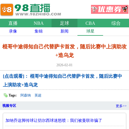
直播
NBA
足球
CBA
综合
录像
集锦
新闻
球星
棍哥中途得知自己代替萨卡首发，随后比赛中上演助攻
+造乌龙
2026-02-01
[点击观看]： 棍哥中途得知自己代替萨卡首发，随后比赛中
上演助攻+造乌龙
Tags:
阿森纳
英超
视频专区
更多>>
加纳乔这脚传球让切尔西球迷怒喷：我们被曼联诈骗了