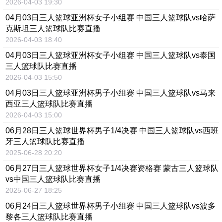
2026-04-03 19:30
04月03日
三人篮球亚洲杯女子小组赛 中国三人篮球队vs哈萨
克斯坦三人篮球队
比赛直播
2026-04-03 18:40
04月03日
三人篮球亚洲杯女子小组赛 中国三人篮球队vs泰国
三人篮球队
比赛直播
2026-04-03 15:50
04月03日
三人篮球亚洲杯男子小组赛 中国三人篮球队vs马来
西亚三人篮球队
比赛直播
2026-04-03 15:00
06月28日
三人篮球世界杯男子1/4决赛 中国三人篮球队vs西班
牙三人篮球队
比赛直播
2025-06-28 20:20
06月27日
三人篮球世界杯女子1/4决赛资格赛 蒙古三人篮球队
vs中国三人篮球队
比赛直播
2025-06-27 18:25
06月24日
三人篮球世界杯男子小组赛 中国三人篮球队vs波多
黎各三人篮球队
比赛直播