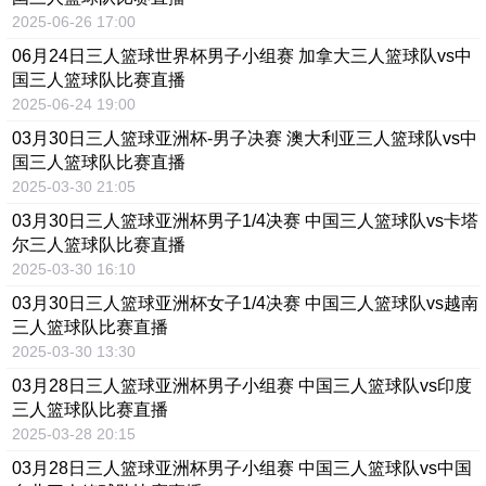
2025-06-26 17:00
06月24日
三人篮球世界杯男子小组赛 加拿大三人篮球队vs中
国三人篮球队
比赛直播
2025-06-24 19:00
03月30日
三人篮球亚洲杯-男子决赛 澳大利亚三人篮球队vs中
国三人篮球队
比赛直播
2025-03-30 21:05
03月30日
三人篮球亚洲杯男子1/4决赛 中国三人篮球队vs卡塔
尔三人篮球队
比赛直播
2025-03-30 16:10
03月30日
三人篮球亚洲杯女子1/4决赛 中国三人篮球队vs越南
三人篮球队
比赛直播
2025-03-30 13:30
03月28日
三人篮球亚洲杯男子小组赛 中国三人篮球队vs印度
三人篮球队
比赛直播
2025-03-28 20:15
03月28日
三人篮球亚洲杯男子小组赛 中国三人篮球队vs中国