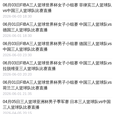
06月03日
FIBA三人篮球世界杯女子小组赛 菲律宾三人篮球队
vs中国三人篮球队
比赛直播
2026-06-03 18:30
06月01日
FIBA三人篮球世界杯女子小组赛 中国三人篮球队vs
德国三人篮球队
比赛直播
2026-06-01 18:30
06月03日
FIBA三人篮球世界杯男子小组赛 德国三人篮球队vs
中国三人篮球队
比赛直播
2026-06-03 23:30
06月03日
FIBA三人篮球世界杯女子小组赛 中国三人篮球队vs
拉脱维亚三人篮球队
比赛直播
2026-06-03 20:20
06月01日
FIBA三人篮球世界杯男子小组赛 中国三人篮球队vs
荷兰三人篮球队
比赛直播
2026-06-01 21:35
04月05日
三人篮球亚洲杯男子季军赛 日本三人篮球队vs中国
三人篮球队
比赛直播
2026-04-05 20:15