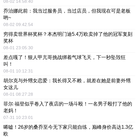
08-02 14:58:40
乔治娜此前：我当过服务员，当过店员，但我现在可是老板
哟~
08-02 09:42:54
穷得卖世界杯奖杯？本杰明门迪5.4万欧卖掉了他的冠军复刻
奖杯
08-01 23:05:30
差点嘎了！狠人甲亢哥挑战绑着气球飞天，下一秒坠毁狂
叫！
08-01 10:12:31
胡尔克与外甥女恋爱：我长得又不赖，就差在她是前妻外甥
女这儿
08-01 08:27:28
菲尔·福登似乎卷入了夜店的一场斗殴！一名男子殴打了他的
老妈！
07-31 10:23:01
唏嘘！26岁的桑乔至今无下家只能自练，巅峰身价高达1.3亿
欧