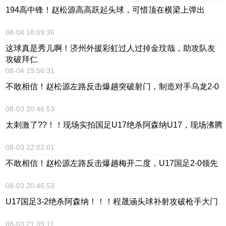
194高中锋！赵松源高高跃起头球，可惜顶在横梁上弹出
08-04 18:09:36
这球真是秀儿啊！济州外援彩虹过人过掉金玟哉，助攻队友
攻破拜仁
08-04 19:56:31
不敢相信！赵松源左路反击爆趟突破射门，制造对手乌龙2-0
08-03 20:46:53
太刺激了??！！现场实拍国足U17绝杀阿森纳U17，现场沸腾
08-03 22:02:01
不敢相信！赵松源左路反击爆趟梅开二度，U17国足2-0领先
08-03 20:46:53
U17国足3-2绝杀阿森纳！！！程晟涵头球补射攻破枪手大门
08-03 21:39:11