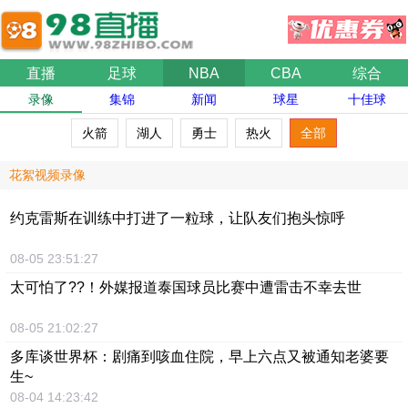
直播
足球
NBA
CBA
综合
录像
集锦
新闻
球星
十佳球
火箭
湖人
勇士
热火
全部
花絮视频录像
约克雷斯在训练中打进了一粒球，让队友们抱头惊呼
08-05 23:51:27
太可怕了??！外媒报道泰国球员比赛中遭雷击不幸去世
08-05 21:02:27
多库谈世界杯：剧痛到咳血住院，早上六点又被通知老婆要
生~
08-04 14:23:42