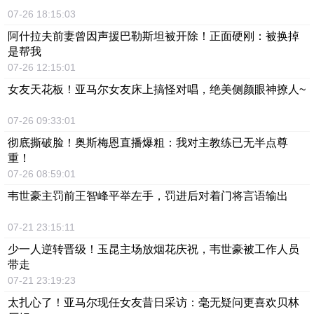
07-26 18:15:03
阿什拉夫前妻曾因声援巴勒斯坦被开除！正面硬刚：被换掉
是帮我
07-26 12:15:01
女友天花板！亚马尔女友床上搞怪对唱，绝美侧颜眼神撩人~
07-26 09:33:01
彻底撕破脸！奥斯梅恩直播爆粗：我对主教练已无半点尊
重！
07-26 08:59:01
韦世豪主罚前王智峰平举左手，罚进后对着门将言语输出
07-21 23:15:11
少一人逆转晋级！玉昆主场放烟花庆祝，韦世豪被工作人员
带走
07-21 23:19:23
太扎心了！亚马尔现任女友昔日采访：毫无疑问更喜欢贝林