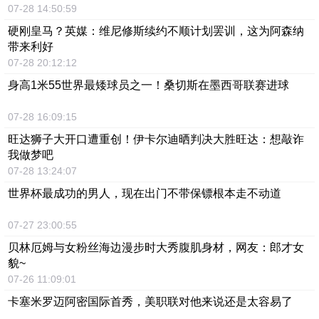
07-28 14:50:59
硬刚皇马？英媒：维尼修斯续约不顺计划罢训，这为阿森纳
带来利好
07-28 20:12:12
身高1米55世界最矮球员之一！桑切斯在墨西哥联赛进球
07-28 16:09:15
旺达狮子大开口遭重创！伊卡尔迪晒判决大胜旺达：想敲诈
我做梦吧
07-28 13:24:07
世界杯最成功的男人，现在出门不带保镖根本走不动道
07-27 23:00:55
贝林厄姆与女粉丝海边漫步时大秀腹肌身材，网友：郎才女
貌~
07-26 11:09:01
卡塞米罗迈阿密国际首秀，美职联对他来说还是太容易了