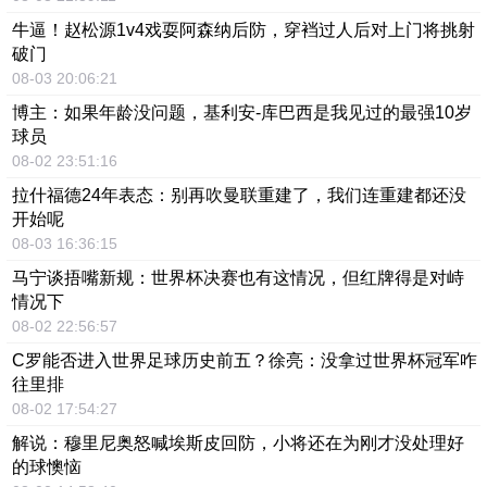
牛逼！赵松源1v4戏耍阿森纳后防，穿裆过人后对上门将挑射
破门
08-03 20:06:21
博主：如果年龄没问题，基利安-库巴西是我见过的最强10岁
球员
08-02 23:51:16
拉什福德24年表态：别再吹曼联重建了，我们连重建都还没
开始呢
08-03 16:36:15
马宁谈捂嘴新规：世界杯决赛也有这情况，但红牌得是对峙
情况下
08-02 22:56:57
C罗能否进入世界足球历史前五？徐亮：没拿过世界杯冠军咋
往里排
08-02 17:54:27
解说：穆里尼奥怒喊埃斯皮回防，小将还在为刚才没处理好
的球懊恼