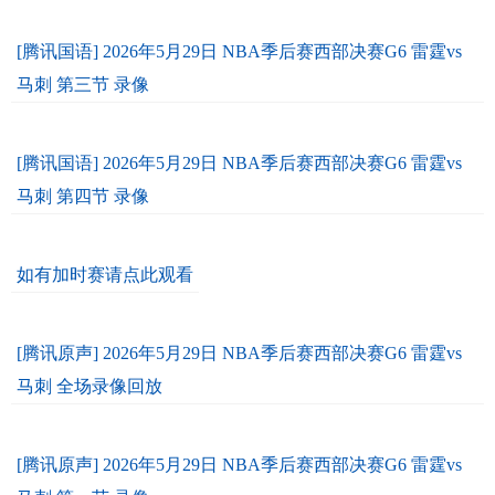
[腾讯国语] 2026年5月29日 NBA季后赛西部决赛G6 雷霆vs
马刺 第三节 录像
[腾讯国语] 2026年5月29日 NBA季后赛西部决赛G6 雷霆vs
马刺 第四节 录像
如有加时赛请点此观看
[腾讯原声] 2026年5月29日 NBA季后赛西部决赛G6 雷霆vs
马刺 全场录像回放
[腾讯原声] 2026年5月29日 NBA季后赛西部决赛G6 雷霆vs