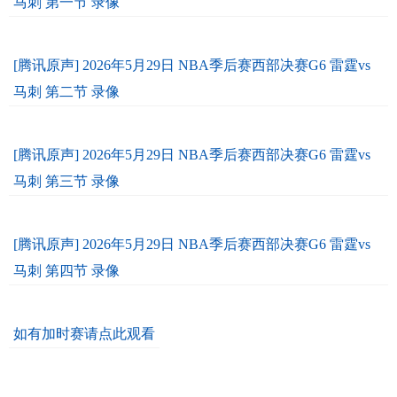
马刺 第一节 录像
[腾讯原声] 2026年5月29日 NBA季后赛西部决赛G6 雷霆vs
马刺 第二节 录像
[腾讯原声] 2026年5月29日 NBA季后赛西部决赛G6 雷霆vs
马刺 第三节 录像
[腾讯原声] 2026年5月29日 NBA季后赛西部决赛G6 雷霆vs
马刺 第四节 录像
如有加时赛请点此观看