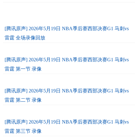
[腾讯原声] 2026年5月19日 NBA季后赛西部决赛G1 马刺vs
雷霆 全场录像回放
[腾讯原声] 2026年5月19日 NBA季后赛西部决赛G1 马刺vs
雷霆 第一节 录像
[腾讯原声] 2026年5月19日 NBA季后赛西部决赛G1 马刺vs
雷霆 第二节 录像
[腾讯原声] 2026年5月19日 NBA季后赛西部决赛G1 马刺vs
雷霆 第三节 录像