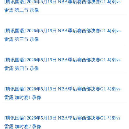
[腾讯国语] 2026年5月19日 NBA季后赛西部决赛G1 马刺vs
雷霆 第二节 录像
[腾讯国语] 2026年5月19日 NBA季后赛西部决赛G1 马刺vs
雷霆 第三节 录像
[腾讯国语] 2026年5月19日 NBA季后赛西部决赛G1 马刺vs
雷霆 第四节 录像
[腾讯国语] 2026年5月19日 NBA季后赛西部决赛G1 马刺vs
雷霆 加时赛1 录像
[腾讯国语] 2026年5月19日 NBA季后赛西部决赛G1 马刺vs
雷霆 加时赛2 录像