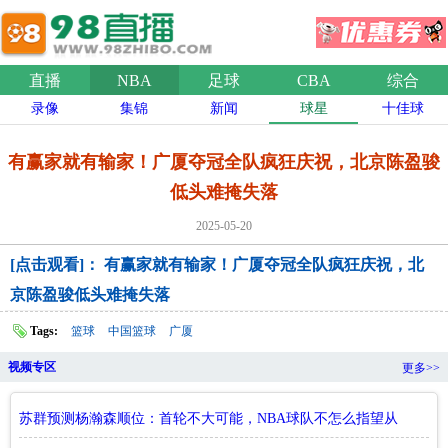
直播
NBA
足球
CBA
综合
录像
集锦
新闻
球星
十佳球
有赢家就有输家！广厦夺冠全队疯狂庆祝，北京陈盈骏
低头难掩失落
2025-05-20
[点击观看]： 有赢家就有输家！广厦夺冠全队疯狂庆祝，北
京陈盈骏低头难掩失落
Tags:
篮球
中国篮球
广厦
视频专区
更多>>
苏群预测杨瀚森顺位：首轮不大可能，NBA球队不怎么指望从