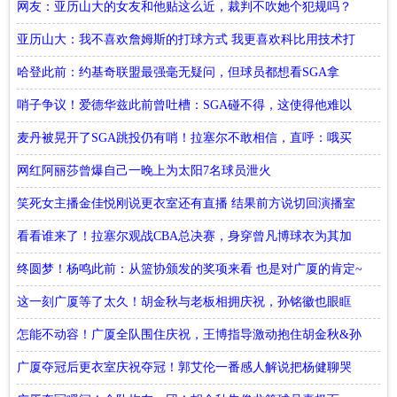
中国挣钱
网友：亚历山大的女友和他贴这么近，裁判不吹她个犯规吗？
亚历山大：我不喜欢詹姆斯的打球方式 我更喜欢科比用技术打
败人
哈登此前：约基奇联盟最强毫无疑问，但球员都想看SGA拿
MVP
哨子争议！爱德华兹此前曾吐槽：SGA碰不得，这使得他难以
防守
麦丹被晃开了SGA跳投仍有哨！拉塞尔不敢相信，直呼：哦买
噶…
网红阿丽莎曾爆自己一晚上为太阳7名球员泄火
笑死女主播金佳悦刚说更衣室还有直播 结果前方说切回演播室
看看谁来了！拉塞尔观战CBA总决赛，身穿曾凡博球衣为其加
油！
终圆梦！杨鸣此前：从篮协颁发的奖项来看 也是对广厦的肯定~
这一刻广厦等了太久！胡金秋与老板相拥庆祝，孙铭徽也眼眶
湿润！
怎能不动容！广厦全队围住庆祝，王博指导激动抱住胡金秋&孙
铭徽
广厦夺冠后更衣室庆祝夺冠！郭艾伦一番感人解说把杨健聊哭