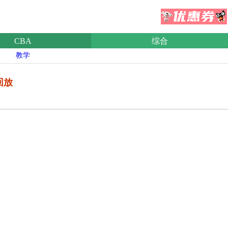
CBA
综合
教学
回放