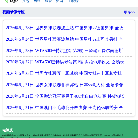
Tags:
其他
网球
综合
温网
王欣瑜
视频录像专区
更多>>
2026年6月28日 世界男排联赛波兰站 中国男排vs德国男排 全场
录像回放
2026年6月24日 世界男排联赛波兰站 中国男排vs土耳其男排 全
场录像回放
2026年6月23日 WTA500巴特洪堡站第2轮 王欣瑜vs费尔南德斯
全场录像回放
2026年6月22日 WTA500巴特洪堡站第1轮 谢拉vs郑钦文 全场录
像回放
2026年6月22日 世界女排联赛土耳其站 中国女排vs土耳其女排
全场录像回放
2026年6月21日 世界女排联赛菲律宾站 日本vs意大利 全场录像
回放
2026年6月21日 全国游泳冠军赛男子400米自由泳决赛 孙杨vs张
展硕 全场录像回放
2026年6月21日 中国澳门羽毛球公开赛决赛 王高伦vs胡哲安 全
场录像回放
电脑版
98直播吧是一个体育网址导航，所有视频及视听节目均为外链。所有视频及视听节目均不在本站网页展示。本站仅为用户提供导