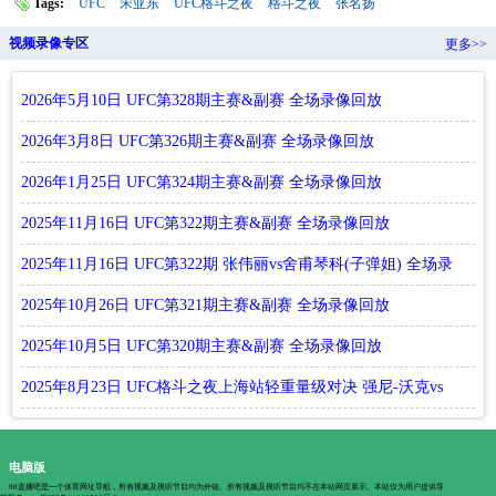
Tags:
UFC
宋亚东
UFC格斗之夜
格斗之夜
张名扬
视频录像专区
更多>>
2026年5月10日 UFC第328期主赛&副赛 全场录像回放
2026年3月8日 UFC第326期主赛&副赛 全场录像回放
2026年1月25日 UFC第324期主赛&副赛 全场录像回放
2025年11月16日 UFC第322期主赛&副赛 全场录像回放
2025年11月16日 UFC第322期 张伟丽vs舍甫琴科(子弹姐) 全场录
像回放
2025年10月26日 UFC第321期主赛&副赛 全场录像回放
2025年10月5日 UFC第320期主赛&副赛 全场录像回放
2025年8月23日 UFC格斗之夜上海站轻重量级对决 强尼-沃克vs
张名扬 全场录像回放
电脑版
98直播吧是一个体育网址导航，所有视频及视听节目均为外链。所有视频及视听节目均不在本站网页展示。本站仅为用户提供导