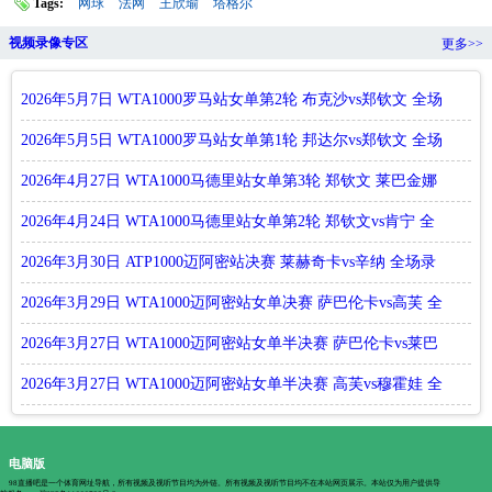
Tags:
网球
法网
王欣瑜
塔格尔
视频录像专区
更多>>
2026年5月7日 WTA1000罗马站女单第2轮 布克沙vs郑钦文 全场
录像回放
2026年5月5日 WTA1000罗马站女单第1轮 邦达尔vs郑钦文 全场
录像回放
2026年4月27日 WTA1000马德里站女单第3轮 郑钦文 莱巴金娜
全场录像回放
2026年4月24日 WTA1000马德里站女单第2轮 郑钦文vs肯宁 全
场录像回放
2026年3月30日 ATP1000迈阿密站决赛 莱赫奇卡vs辛纳 全场录
像回放
2026年3月29日 WTA1000迈阿密站女单决赛 萨巴伦卡vs高芙 全
场录像回放
2026年3月27日 WTA1000迈阿密站女单半决赛 萨巴伦卡vs莱巴
金娜 全场录像回放
2026年3月27日 WTA1000迈阿密站女单半决赛 高芙vs穆霍娃 全
场录像回放
电脑版
98直播吧是一个体育网址导航，所有视频及视听节目均为外链。所有视频及视听节目均不在本站网页展示。本站仅为用户提供导