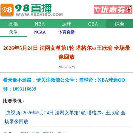
直播
NBA
足球
CBA
综合
录像
NCAA
体育直播
2026年5月24日 法网女单第1轮 塔格尔vs王欣瑜 全场录
像回放
2026-05-25
看录像不迷路，请关注微信公众号：篮球帝；NBA球迷QQ
群：1093116639
比赛录像↓
[央视频] 2026年5月24日 法网女单第1轮 塔格尔vs王欣瑜 全
场录像回放