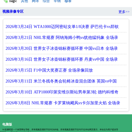
Tags:
其他
网球
综合
辛纳
穆泰
视频录像专区
更多>>
2026年3月24日 WTA1000迈阿密站女单1/8决赛 萨巴伦卡vs郑钦
文 全场录像回放
2026年3月21日 NHL常规赛 阿纳海姆小鸭vs犹他猛犸象 全场录
像回放
2026年3月20日 世界女子冰壶锦标赛循环赛 中国vs日本 全场录
像回放
2026年3月16日 世界女子冰壶锦标赛循环赛 丹麦vs中国 全场录
像回放
2026年3月15日 F1中国大奖赛正赛 全场录像回放
2026年3月11日 米兰冬残冬奥会轮椅冰壶混合团体 英国vs中国
全场录像回放
2026年3月10日 ATP1000印第安维尔斯站男单第3轮 德约科维奇
vs科瓦切维奇 全场录像回放
2026年3月8日 NHL常规赛 卡罗莱纳飓风vs卡尔加里火焰 全场录
像回放
电脑版
98直播吧是一个体育网址导航，所有视频及视听节目均为外链。所有视频及视听节目均不在本站网页展示。本站仅为用户提供导