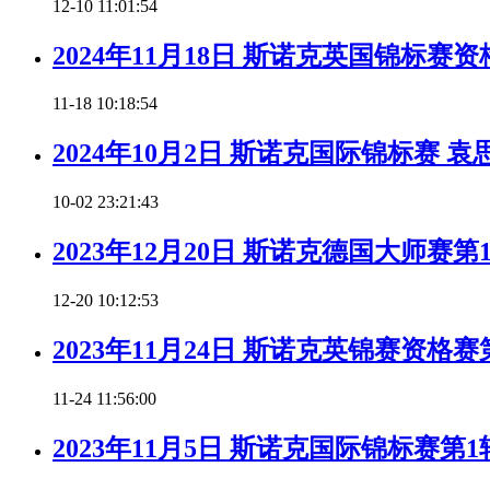
12-10 11:01:54
2024年11月18日 斯诺克英国锦标赛
11-18 10:18:54
2024年10月2日 斯诺克国际锦标赛 
10-02 23:21:43
2023年12月20日 斯诺克德国大师赛
12-20 10:12:53
2023年11月24日 斯诺克英锦赛资格
11-24 11:56:00
2023年11月5日 斯诺克国际锦标赛第