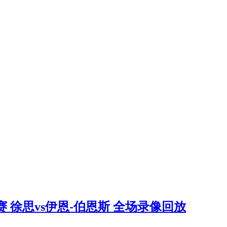
赛 徐思vs伊恩-伯恩斯 全场录像回放