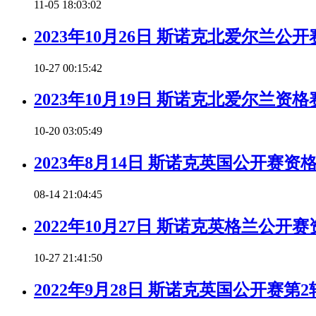
11-05 18:03:02
2023年10月26日 斯诺克北爱尔兰公
10-27 00:15:42
2023年10月19日 斯诺克北爱尔兰资
10-20 03:05:49
2023年8月14日 斯诺克英国公开赛资
08-14 21:04:45
2022年10月27日 斯诺克英格兰公开
10-27 21:41:50
2022年9月28日 斯诺克英国公开赛第