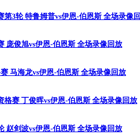
开赛第3轮 特鲁姆普vs伊恩-伯恩斯 全场录像
格赛 庞俊旭vs伊恩-伯恩斯 全场录像回放
格赛 马海龙vs伊恩-伯恩斯 全场录像回放
赛资格赛 丁俊晖vs伊恩-伯恩斯 全场录像回放
2轮 赵剑波vs伊恩-伯恩斯 全场录像回放