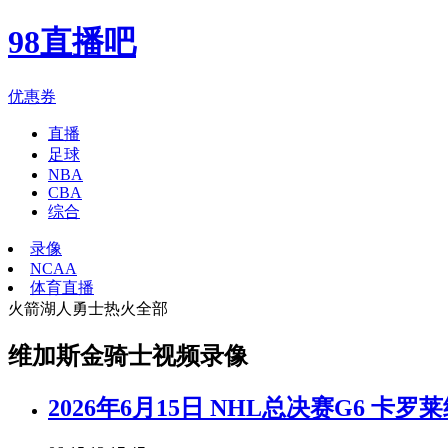
98直播吧
优惠券
直播
足球
NBA
CBA
综合
录像
NCAA
体育直播
火箭
湖人
勇士
热火
全部
维加斯金骑士视频录像
2026年6月15日 NHL总决赛G6 