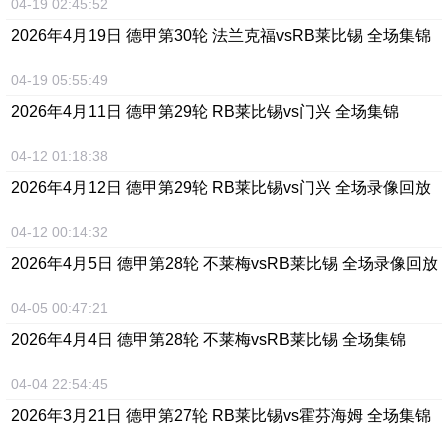
04-19 02:45:52
2026年4月19日 德甲第30轮 法兰克福vsRB莱比锡 全场集锦
04-19 05:55:49
2026年4月11日 德甲第29轮 RB莱比锡vs门兴 全场集锦
04-12 01:18:38
2026年4月12日 德甲第29轮 RB莱比锡vs门兴 全场录像回放
04-12 00:14:32
2026年4月5日 德甲第28轮 不莱梅vsRB莱比锡 全场录像回放
04-05 00:47:21
2026年4月4日 德甲第28轮 不莱梅vsRB莱比锡 全场集锦
04-04 22:54:45
2026年3月21日 德甲第27轮 RB莱比锡vs霍芬海姆 全场集锦