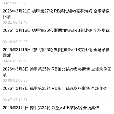
03-21 08:52:28
2026年3月21日 德甲第27轮 RB莱比锡vs霍芬海姆 全场录像
回放
03-21 06:42:47
2026年3月16日 德甲第26轮 斯图加特vsRB莱比锡 全场集锦
03-16 06:22:25
2026年3月16日 德甲第26轮 斯图加特vsRB莱比锡 全场录像
回放
03-16 05:17:46
2026年3月8日 德甲第25轮 RB莱比锡vs奥格斯堡 全场录像回
放
03-08 01:06:38
2026年3月7日 德甲第25轮 RB莱比锡vs奥格斯堡 全场集锦
03-07 23:19:31
2026年3月2日 德甲第24轮 汉堡vsRB莱比锡 全场集锦