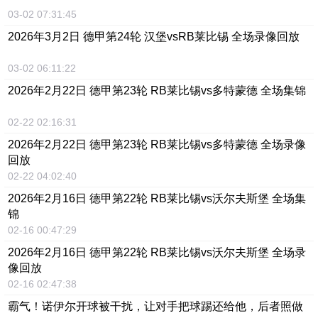
03-02 07:31:45
2026年3月2日 德甲第24轮 汉堡vsRB莱比锡 全场录像回放
03-02 06:11:22
2026年2月22日 德甲第23轮 RB莱比锡vs多特蒙德 全场集锦
02-22 02:16:31
2026年2月22日 德甲第23轮 RB莱比锡vs多特蒙德 全场录像
回放
02-22 04:02:40
2026年2月16日 德甲第22轮 RB莱比锡vs沃尔夫斯堡 全场集
锦
02-16 00:47:29
2026年2月16日 德甲第22轮 RB莱比锡vs沃尔夫斯堡 全场录
像回放
02-16 02:47:38
霸气！诺伊尔开球被干扰，让对手把球踢还给他，后者照做