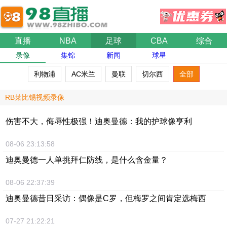
直播
NBA
足球
CBA
综合
录像
集锦
新闻
球星
利物浦
AC米兰
曼联
切尔西
全部
RB莱比锡视频录像
伤害不大，侮辱性极强！迪奥曼德：我的护球像亨利
08-06 23:13:58
迪奥曼德一人单挑拜仁防线，是什么含金量？
08-06 22:37:39
迪奥曼德昔日采访：偶像是C罗，但梅罗之间肯定选梅西
07-27 21:22:21