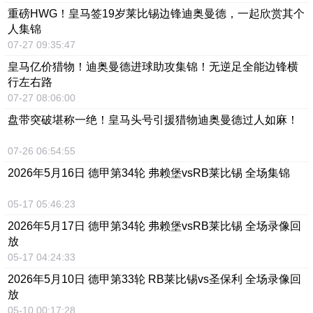
重磅HWG！皇马签19岁莱比锡边锋迪奥曼德，一起欣赏其个
人集锦
07-27 09:35:47
皇马亿价猎物！迪奥曼德进球助攻集锦！无逆足全能边锋横
行左右路
07-27 08:06:00
盘带突破堪称一绝！皇马头号引援猎物迪奥曼德过人如麻！
07-26 06:54:55
2026年5月16日 德甲第34轮 弗赖堡vsRB莱比锡 全场集锦
05-17 05:46:23
2026年5月17日 德甲第34轮 弗赖堡vsRB莱比锡 全场录像回
放
05-17 04:24:33
2026年5月10日 德甲第33轮 RB莱比锡vs圣保利 全场录像回
放
05-10 00:17:28