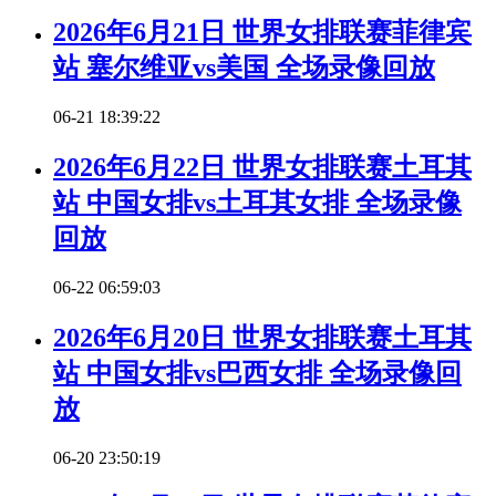
2026年6月21日 世界女排联赛菲律宾
站 塞尔维亚vs美国 全场录像回放
06-21 18:39:22
2026年6月22日 世界女排联赛土耳其
站 中国女排vs土耳其女排 全场录像
回放
06-22 06:59:03
2026年6月20日 世界女排联赛土耳其
站 中国女排vs巴西女排 全场录像回
放
06-20 23:50:19