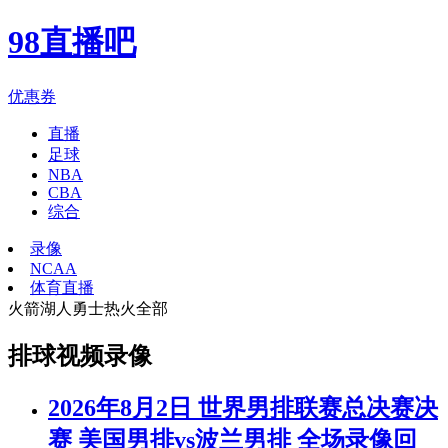
98直播吧
优惠券
直播
足球
NBA
CBA
综合
录像
NCAA
体育直播
火箭
湖人
勇士
热火
全部
排球视频录像
2026年8月2日 世界男排联赛总决赛决
赛 美国男排vs波兰男排 全场录像回