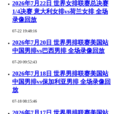
2026年7月22日 世界女排联赛总决赛
1/4决赛 意大利女排vs荷兰女排 全场
录像回放
07-22 19:48:16
2026年7月20日 世界男排联赛美国站
中国男排vs巴西男排 全场录像回放
07-20 09:52:43
2026年7月18日 世界男排联赛美国站
中国男排vs保加利亚男排 全场录像回
放
07-18 08:15:46
2026年7月17日 世界男排联赛美国站