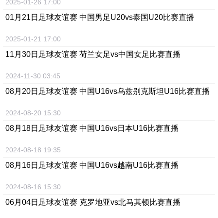
2025-01-26 17:00
01月21日
足球友谊赛 中国男足U20vs泰国U20
比赛直播
2025-01-21 17:00
11月30日
足球友谊赛 荷兰女足vs中国女足
比赛直播
2024-11-30 03:45
08月20日
足球友谊赛 中国U16vs乌兹别克斯坦U16
比赛直播
2024-08-20 15:30
08月18日
足球友谊赛 中国U16vs日本U16
比赛直播
2024-08-18 19:35
08月16日
足球友谊赛 中国U16vs越南U16
比赛直播
2024-08-16 15:30
06月04日
足球友谊赛 克罗地亚vs北马其顿
比赛直播