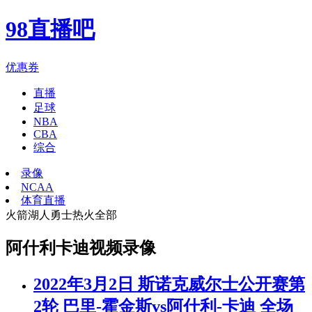
98直播吧
优惠券
直播
足球
NBA
CBA
综合
录像
NCAA
体育直播
火箭
湖人
勇士
热火
全部
阿什利卡迪视频录像
2022年3月2日 斯诺克威尔士公开赛第
2轮 巴里-霍金斯vs阿什利-卡迪 全场