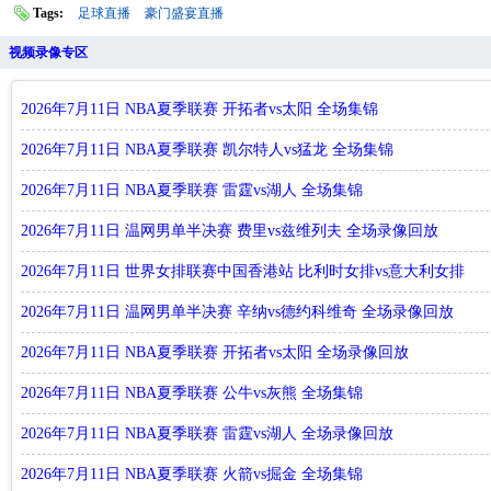
Tags:
足球直播
豪门盛宴直播
视频录像专区
2026年7月11日 NBA夏季联赛 开拓者vs太阳 全场集锦
2026年7月11日 NBA夏季联赛 凯尔特人vs猛龙 全场集锦
2026年7月11日 NBA夏季联赛 雷霆vs湖人 全场集锦
2026年7月11日 温网男单半决赛 费里vs兹维列夫 全场录像回放
2026年7月11日 世界女排联赛中国香港站 比利时女排vs意大利女排
2026年7月11日 温网男单半决赛 辛纳vs德约科维奇 全场录像回放
2026年7月11日 NBA夏季联赛 开拓者vs太阳 全场录像回放
2026年7月11日 NBA夏季联赛 公牛vs灰熊 全场集锦
2026年7月11日 NBA夏季联赛 雷霆vs湖人 全场录像回放
2026年7月11日 NBA夏季联赛 火箭vs掘金 全场集锦