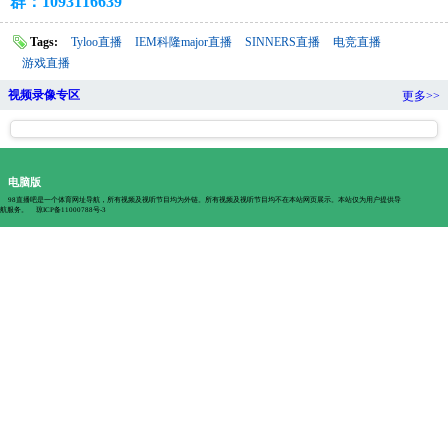
群：1093116639
Tags:
Tyloo直播
IEM科隆major直播
SINNERS直播
电竞直播
游戏直播
视频录像专区
更多>>
电脑版
98直播吧是一个体育网址导航，所有视频及视听节目均为外链。所有视频及视听节目均不在本站网页展示。本站仅为用户提供导
航服务。
琼ICP备11000788号-3