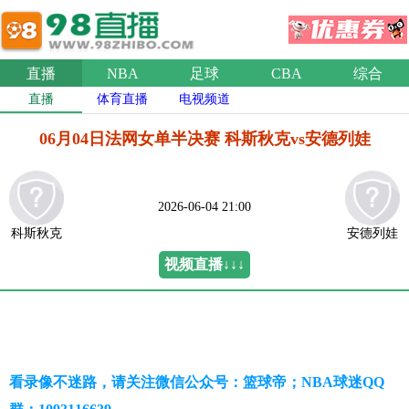
直播
NBA
足球
CBA
综合
直播
体育直播
电视频道
06月04日法网女单半决赛 科斯秋克vs安德列娃
2026-06-04 21:00
科斯秋克
安德列娃
视频直播↓↓↓
看录像不迷路，请关注微信公众号：篮球帝；NBA球迷QQ