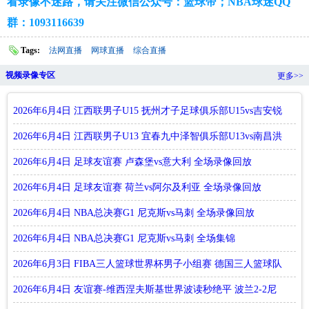
看录像不迷路，请关注微信公众号：篮球帝；NBA球迷QQ
群：1093116639
Tags:
法网直播
网球直播
综合直播
视频录像专区
更多>>
2026年6月4日 江西联男子U15 抚州才子足球俱乐部U15vs吉安锐
酷体
2026年6月4日 江西联男子U13 宜春九中泽智俱乐部U13vs南昌洪
城U1
2026年6月4日 足球友谊赛 卢森堡vs意大利 全场录像回放
2026年6月4日 足球友谊赛 荷兰vs阿尔及利亚 全场录像回放
2026年6月4日 NBA总决赛G1 尼克斯vs马刺 全场录像回放
2026年6月4日 NBA总决赛G1 尼克斯vs马刺 全场集锦
2026年6月3日 FIBA三人篮球世界杯男子小组赛 德国三人篮球队
vs中
2026年6月4日 友谊赛-维西涅夫斯基世界波读秒绝平 波兰2-2尼