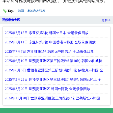
本站所有视频链接均由网友提供，并链接到其他网站播放。
Tags:
韩国
奥地利友谊赛
视频录像专区
更多>>
2025年7月15日 东亚杯第3轮 韩国vs日本 全场录像回放
2025年7月11日 东亚杯第2轮 中国香港vs韩国 全场录像回放
2025年7月7日 东亚杯第1轮 韩国vs中国男足 全场录像回放
2025年6月10日 世预赛亚洲区第三阶段B组第10轮 韩国vs科威特
全场录像回放
2025年6月6日 世预赛亚洲区第三阶段B组第9轮 伊拉克vs韩国 全
场录像回放
2025年3月25日 世预赛亚洲区第三阶段B组第8轮 韩国vs约旦 全
场录像回放
2025年3月20日 世预赛亚洲区 韩国vs阿曼 全场录像回放
2024年11月20日 世预赛亚洲区第三阶段第6轮 巴勒斯坦vs韩国
全场录像回放