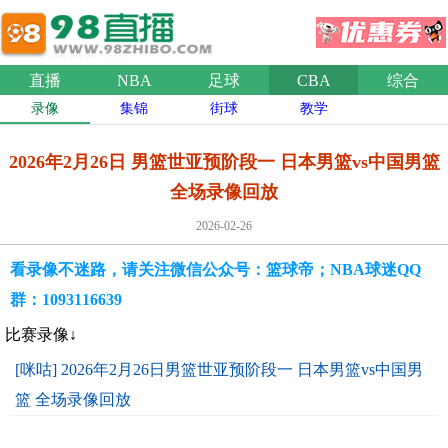
直播
NBA
足球
CBA
综合
录像
集锦
街球
教学
2026年2月26日 男篮世亚预阶段一 日本男篮vs中国男篮
全场录像回放
2026-02-26
看录像不迷路，请关注微信公众号：篮球帝；NBA球迷QQ
群：1093116639
比赛录像↓
[咪咕] 2026年2月26日男篮世亚预阶段一 日本男篮vs中国男
篮 全场录像回放