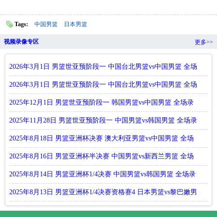
Tags:
中国男篮
日本男篮
视频录像专区
更多>>
2026年3月1日 男篮世亚预阶段一 中国台北男篮vs中国男篮 全场
录像回放
2026年3月1日 男篮世亚预阶段一 中国台北男篮vs中国男篮 全场
录像回放
2025年12月1日 男篮世亚预阶段一 韩国男篮vs中国男篮 全场录
像回放
2025年11月28日 男篮世亚预阶段一 中国男篮vs韩国男篮 全场录
像回放
2025年8月18日 男篮亚洲杯决赛 澳大利亚男篮vs中国男篮 全场
录像回放
2025年8月16日 男篮亚洲杯半决赛 中国男篮vs新西兰男篮 全场
录像回放
2025年8月14日 男篮亚洲杯1/4决赛 中国男篮vs韩国男篮 全场录
像回放
2025年8月13日 男篮亚洲杯1/4决赛资格赛4 日本男篮vs黎巴嫩男
篮 全场录像回放