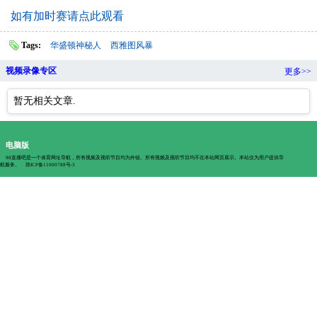
如有加时赛请点此观看
Tags:
华盛顿神秘人
西雅图风暴
视频录像专区
更多>>
暂无相关文章.
电脑版
98直播吧是一个体育网址导航，所有视频及视听节目均为外链。所有视频及视听节目均不在本站网页展示。本站仅为用户提供导
航服务。
琼ICP备11000788号-3